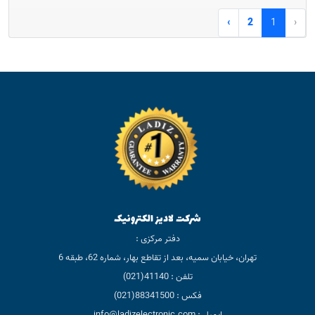
›
2
1
‹
شرکت لادیز الکترونیک
دفتر مرکزی :
تهران، خیابان سمیه، بعد از تقاطع بهار، شماره 62، طبقه 6
تلفن : 41140(021)
فکس : 88341500(021)
ایمیل : info@ladizelectronic.com