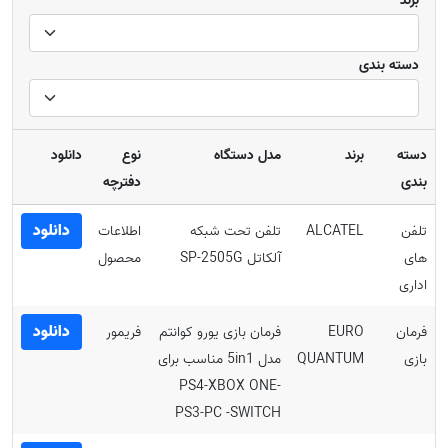
برند
دسته بندی
دسته
برند
مدل دستگاه
نوع
دانلود
بندی
دفترچه
دانلود
تلفن
ALCATEL
تلفن تحت شبکه
اطلاعات
های
آلکاتل SP-2505G
محصول
اداری
دانلود
فرمان
EURO
فرمان بازی یورو کوانتم
فریمور
بازی
QUANTUM
مدل 5in1 مناسب برای
PS4-XBOX ONE-
PS3-PC -SWITCH