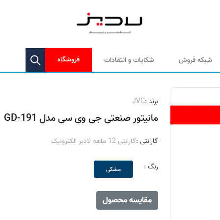
فروشگاه
شبکه فروش
شکایات و انتقادات
برند :
JVC
مانیتور صنعتی جی وی سی مدل GD-191
گارانتی :
گارانتی 12 ماهه لادیز الکترونیک
رنگ :
مشکی
مقایسه محصول