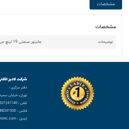
مشخصات
مشخصات
توضیحات
مانیتور صنعتی 19 اینچ جی وی سی
شرکت لادیز الکتر
دفتر مرکزی :
تهران، خیابان سمیه، بعد
تلفن : 41140(021)
فکس : 88341500(021)
ایمیل : info@ladizelectronic.com