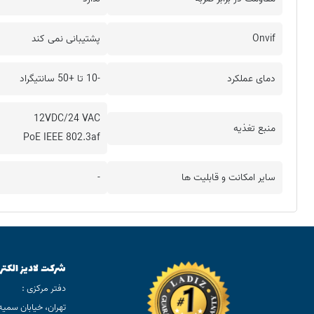
Onvif
پشتیبانی نمی کند
دمای عملکرد
-10 تا +50 سانتیگراد
12VDC/24 VAC
منبع تغذیه
PoE IEEE 802.3af
سایر امکانت و قابلیت ها
-
شرکت لادیز الکتر
دفتر مرکزی :
تهران، خیابان سمیه، بعد