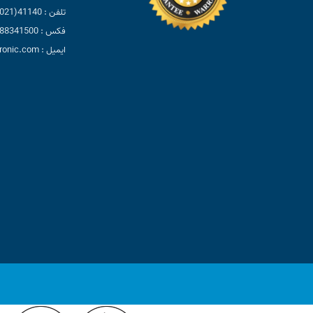
تلفن : 41140(021)
فکس : 88341500(021)
ایمیل : info@ladizelectronic.com