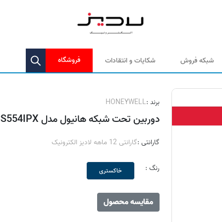
فروشگاه
شبکه فروش
شکایات و انتقادات
برند :
HONEYWELL
دوربین تحت شبکه هانیول مدل HCS554IPX
گارانتی :
گارانتی 12 ماهه لادیز الکترونیک
رنگ :
خاکستری
مقایسه محصول