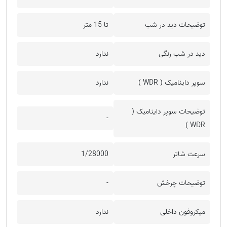
توضیحات دید در شب
تا 15 متر
دید در شب رنگی
ندارد
سوپر داینامیک ( WDR )
ندارد
توضیحات سوپر داینامیک (
-
WDR )
سرعت شاتر
1/28000
توضیحات چرخش
-
میکروفون داخلی
ندارد