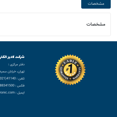
مشخصات
مشخصات
شرکت لادیز الکتر
دفتر مرکزی :
تهران، خیابان سمیه، بعد
تلفن : 41140(021)
فکس : 88341500(021)
ایمیل : info@ladizelectronic.com