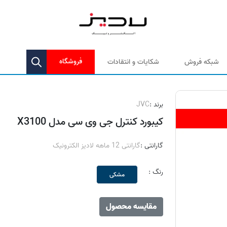
فروشگاه
شبکه فروش
شکایات و انتقادات
برند :
JVC
کیبورد کنترل جی وی سی مدل X3100
گارانتی :
گارانتی 12 ماهه لادیز الکترونیک
رنگ :
مشکی
مقایسه محصول